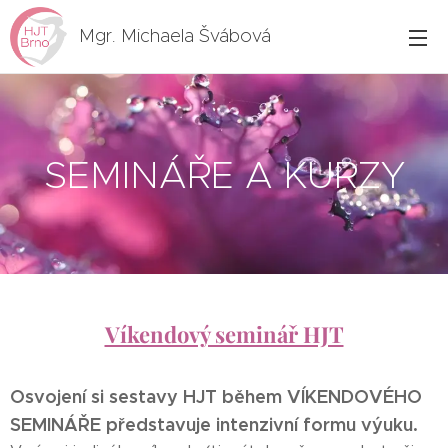
Mgr. Michaela Švábová
SEMINÁŘE A KURZY
Víkendový seminář HJT
Osvojení si sestavy HJT během VÍKENDOVÉHO
SEMINÁŘE představuje intenzivní formu výuku.