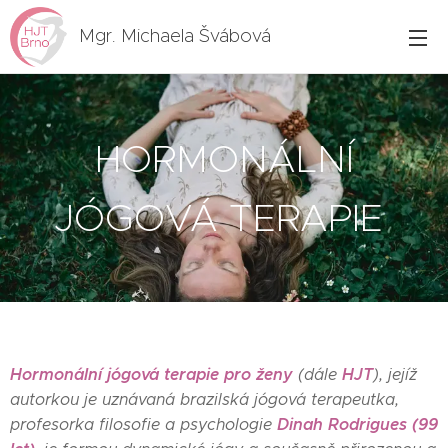
Mgr. Michaela Švábová
HORMONÁLNÍ
JÓGOVÁ TERAPIE
Hormonální jógová terapie
pro ženy
HJT
(dále
), jejíž
autorkou je uznávaná brazilská jógová terapeutka,
Dinah Rodrigues
(99
profesorka filosofie a psychologie