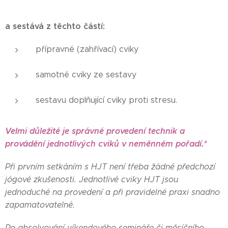
a sestává z těchto částí:
přípravné (zahřívací) cviky
samotné cviky ze sestavy
sestavu doplňující cviky proti stresu.
Velmi důležité je správné provedení technik a
provádění jednotlivých cviků v neměnném pořadí.
*
Při prvním setkáním s HJT není třeba žádné předchozí
jógové zkušenosti. Jednotlivé cviky HJT jsou
jednoduché na provedení a při pravidelné praxi snadno
zapamatovatelné.
Po absolvování víkendového semináře či měsíčního