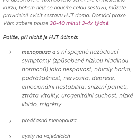
kurzu, během nějž se naučíte celou sestavu, můžete
pravidelně cvičit sestavu HJT doma. Domácí praxe
30-40 minut 3-4x týdně
Vám zabere pouze
.
Potíže, při nichž je HJT účinná:
s ní spojené
nežádoucí
menopauza
a
symptomy
(
způsobené nízkou hladinou
hormonů) jako
nespavost, návaly horka,
podrážděnost, nervozita,
deprese,
emocionální nestabilita, snížení paměti,
ztráta vitality, urogenitální suchost,
nízké
libido,
migrény
předčasná menopauza
cysty na vaječnících