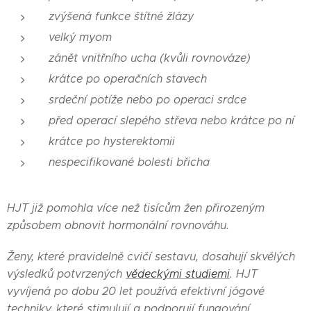
zvýšená funkce štítné žlázy
velký myom
zánět vnitřního ucha (kvůli rovnováze)
krátce po operačních stavech
srdeční potíže nebo po operaci srdce
před operací slepého střeva nebo krátce po ní
krátce po hysterektomii
nespecifikované bolesti břicha
HJT
již pomohla více než tisícům žen přirozeným
způsobem obnovit hormonální rovnováhu.
Ženy, které pravidelně cvičí sestavu, dosahují skvělých
výsledků potvrzených
vědeckými studiemi
. HJT
vyvíjená po dobu 20 let používá efektivní jógové
techniky, které stimulují a podporují fungování