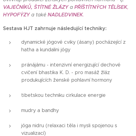
VAJEČNÍKŮ,
ŠTÍTNÉ ŽLÁZY
PŘÍŠTÍTNÝCH TĚLÍSEK
a
,
HYPOFÝZY
NADLEDVINEK
a také
.
Sestava HJT zahrnuje následující techniky:
dynamické jógové cviky (ásany) pocházející z
hatha a kundalini jógy
pránájámu - intenzivní energizující dechové
cvičení bhastika K. D. - pro masáž žláz
produkujících ženské pohlavní hormony
tibetskou techniku cirkulace energie
mudry a bandhy
jóga nidru (relaxaci těla i mysli spojenou s
vizualizací)