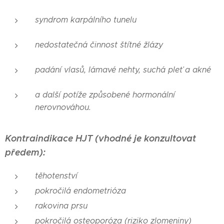
syndrom karpálního tunelu
nedostatečná činnost štítné žlázy
p
adání vlasů, lámavé nehty, suchá pleť a
akné
a
další potíž
e
způsoben
é
hormonální
nerovnováh
ou.
Kontraindikace HJT (vhodné je konzultovat
předem)
:
těhotenství
pokročilá endometrióza
rakovina prsu
pokročilá
osteoporóza (riziko zlomeniny)