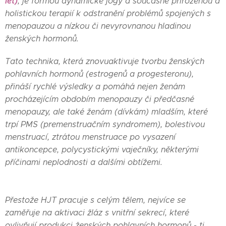
let)
, je formou dynamické jógy a současně přirozenou a
holistickou terapií k odstranění problémů spojených s
menopauzou a nízkou či nevyrovnanou hladinou
ženských hormonů.
Tato technika, která znovuaktivuje tvorbu ženských
pohlavních hormonů (estrogenů a progesteronu),
přináší rychlé výsledky a pomáhá nejen ženám
procházejícím obdobím menopauzy či předčasné
menopauzy, ale také ženám (dívkám) mladším, které
trpí PMS (premenstruačním syndromem), bolestivou
menstruací, ztrátou menstruace po vysazení
antikoncepce, polycystickými vaječníky, některými
příčinami neplodnosti a dalšími obtížemi.
Přestože HJT pracuje s celým tělem, nejvíce se
zaměřuje na aktivaci žláz s vnitřní sekrecí, které
ovlivňují produkci ženských pohlavních hormonů
- tj.